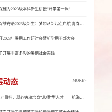
保维为2023级本科新生讲授“开学第一课”
校长宋保维寄语2023级新生：梦想从新起点启航 青春在新时代绽放
开2023年暑期工作研讨会暨新学期干部大会
子开展丰富多彩的暑期社会实践
层动态
MORE>
锚定“127”目标，凝心铸魂培育“总师”型人才——航海学院庆祝全国第39个教师节师生座谈会顺利召开