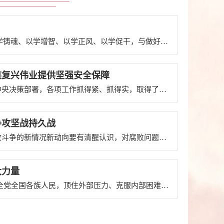
■ 主题教育启动以来，全党紧扣“学思想、强党性、重实践、建新功”总要求，聚焦主题主线，明确目标任务，突出以学铸魂、以学增智、以学正风、以学促干，与做好开局之年工作紧密结合，特别是着力解决制约高质量发展问题、群众急难愁盼问题、党的建设突出问题，达到预期目的，取得明显成效■ 要巩固拓展主题教育成果，抓好意见落实，形成长效机制。要持续加强理论武装，教育引导党员干部通过坚持学习党的创新理论，悟规律、明方...
族复兴伟业提供坚强安全保障
■党的二十大以来，政法战线深入学习贯彻新时代中国特色社会主义思想，围绕新时代新征程党的中心任务，落实党中央决策部署，各项工作抓得紧、抓得实，取得了新的成效■今年是新中国成立75周年，是实现“十四五”规划目标任务的关键一年。政法战线要全面贯彻落实党的二十大和二十届二中全会精神，坚持党的绝对领导，忠诚履职、担当作为，以政法工作现代化支撑和服务中国式现代化，为全面推进强国建设、民族复兴伟业提供坚强安全...
争攻坚战持久战
■经过新时代十年坚持不懈的强力反腐，反腐败斗争取得压倒性胜利并全面巩固，但形势依然严峻复杂。我们对反腐败斗争的新情况新动向要有清醒认识，对腐败问题产生的土壤和条件要有清醒认识，以永远在路上的坚韧和执着，精准发力、持续发力，坚决打赢反腐败斗争攻坚战持久战■在深入推进党的自我革命实践中需要把握好九个问题，即：以坚持党中央集中统一领导为根本保证，以引领伟大社会革命为根本目的，以新时代中国特色社会主义...
大力量
■ 今年是全面贯彻党的二十大精神的开局之年，也是三年新冠疫情防控转段后经济恢复发展的一年。党中央团结带领全党全国各族人民，顶住外部压力、克服内部困难，坚持稳中求进工作总基调，全面深化改革开放，顽强拼搏、勇毅前行，推动经济恢复发展，圆满实现经济社会发展主要预期目标■ 一年来的实践再次证明，“两个确立”对于我们应对各种风险挑战、推进中国式现代化建设具有决定性意义。全党全军全国人民必须深刻领悟“两个确...