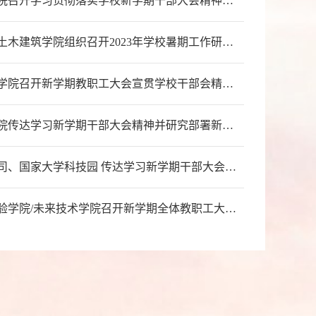
管理学院召开学习贯彻落实学校新学期干部大会精神专题研讨会
力学与土木建筑学院组织召开2023年学校暑期工作研讨会暨新学期干部大会精神宣贯及学院新学期重点工作布置会议
计算机学院召开新学期教职工大会宣贯学校干部会精神并部署本学期重点工作
航天学院传达学习新学期干部大会精神并研究部署新学期重点工作
资产公司、国家大学科技园 传达学习新学期干部大会精神并安排本学期重点工作
机关党委扎实做好主题教育读书班理论学习和实
教育实验学院/未来技术学院召开新学期全体教职工大会传达校领导专题党课及学校暑期干部会精神