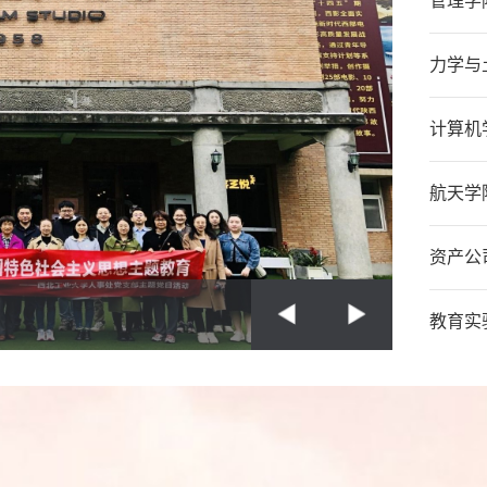
坚守政治底线 永葆清廉本色——后勤产业集团赴西安市警示教育基地参观学习