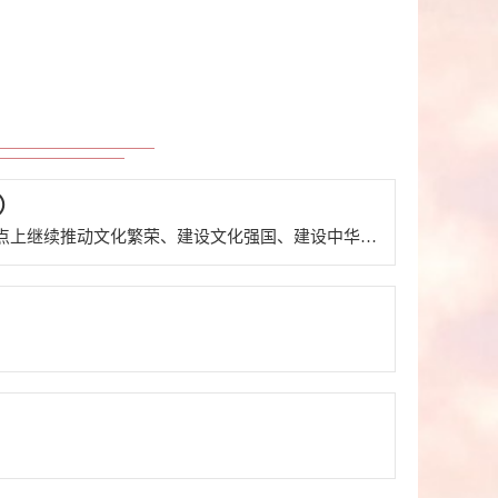
）
内容提要新时代新征程，我们要以高度的文化自信推进中华民族伟大复兴，不断提振全党全国各族人民在新的历史起点上继续推动文化繁荣、建设文化强国、建设中华民族现代文明的勇气和信心，在中国人民志气、骨气、底气不断增强的基础上，继续谱写文化兴国运兴、文化强民族强的新篇章。文化关乎国本、国运。习近平总书记近日对宣传思想文化工作作出重要指示，充分肯定新时代宣传思想文化工作取得的历史性成就，深刻阐释宣传思想文化...