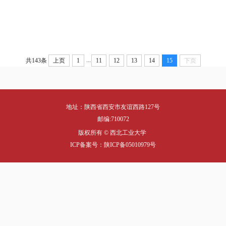
...
共143条
上页
1
11
12
13
14
15
下页
地址：陕西省西安市友谊西路127号
邮编:710072
版权所有 © 西北工业大学
ICP备案号：陕ICP备05010979号