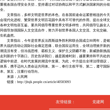
重视各国合理安全关切，坚持通过对话协商以和平方式解决国家间的分歧
全。
文章指出，多样文明是世界的本色。在各国前途命运紧密相连的今天
会现代化进程、繁荣世界文明百花园中具有不可替代的作用。提出全球文
各种文明包容互鉴。要共同倡导尊重世界文明多样性，共同倡导弘扬全人
同倡导加强国际人文交流合作，努力开创世界各国人文交流、文化交融、
生机盎然。
文章指出，今年是世界反法西斯战争胜利和联合国成立80周年，是铭
界大战的浩劫让国际社会痛定思痛，联合国应运而生，全球治理掀开新的
潮流没有变，但冷战思维、霸权主义、保护主义阴霾不散，新威胁新挑战
走到新的十字路口。历史告诉我们，越是困难时刻，越要秉持和平共处的
逻辑中前进、在时代发展的潮流中发展。为此，中方提出全球治理倡议，
体系，携手迈向人类命运共同体。第一，奉行主权平等。第二，遵守国际
本。第五，注重行动导向。
来源：人民网
链接：http://jhsjk.people.cn/article/40583093
友情链接：
党建网