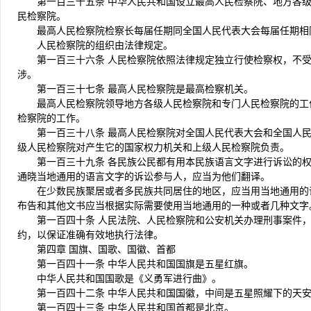
第一百三十五条 中华人民共和国设立最高人民检察院、地方各
民检察院。
最高人民检察院检察长每届任期同全国人民代表大会每届任期相
人民检察院的组织由法律规定。
第一百三十六条 人民检察院依照法律规定独立行使检察权，不
涉。
第一百三十七条 最高人民检察院是最高检察机关。
最高人民检察院领导地方各级人民检察院和专门人民检察院的工
检察院的工作。
第一百三十八条 最高人民检察院对全国人民代表大会和全国人
级人民检察院对产生它的国家权力机关和上级人民检察院负责。
第一百三十九条 各民族公民都有用本民族语言文字进行诉讼的
通晓当地通用的语言文字的诉讼参与人，应当为他们翻译。
在少数民族聚居或者多民族共同居住的地区，应当用当地通用的
布告和其他文书应当根据实际需要使用当地通用的一种或者几种文字
第一百四十条 人民法院、人民检察院和公安机关办理刑事案件
约，以保证准确有效地执行法律。
第四章 国旗、国歌、国徽、首都
第一百四十一条 中华人民共和国国旗是五星红旗。
中华人民共和国国歌是《义勇军进行曲》。
第一百四十二条 中华人民共和国国徽，中间是五星照耀下的天
第一百四十三条 中华人民共和国首都是北京。