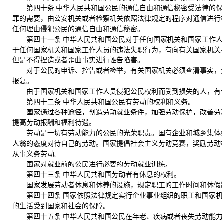
第四十条 中华人民共和国公民的通信自由和通信秘密受法律的
罪的需要，由公安机关或者检察机关依照法律规定的程序对通信进行
任何理由侵犯公民的通信自由和通信秘密。
第四十一条 中华人民共和国公民对于任何国家机关和国家工作
于任何国家机关和国家工作人员的违法失职行为，有向有关国家机关
但是不得捏造或者歪曲事实进行诬告陷害。
对于公民的申诉、控告或者检举，有关国家机关必须查清事实，
报复。
由于国家机关和国家工作人员侵犯公民权利而受到损失的人，有
第四十二条 中华人民共和国公民有劳动的权利和义务。
国家通过各种途径，创造劳动就业条件，加强劳动保护，改善劳
提高劳动报酬和福利待遇。
劳动是一切有劳动能力的公民的光荣职责。国有企业和城乡集体
人翁的态度对待自己的劳动。国家提倡社会主义劳动竞赛，奖励劳动
从事义务劳动。
国家对就业前的公民进行必要的劳动就业训练。
第四十三条 中华人民共和国劳动者有休息的权利。
国家发展劳动者休息和休养的设施，规定职工的工作时间和休假
第四十四条 国家依照法律规定实行企业事业组织的职工和国家
的生活受到国家和社会的保障。
第四十五条 中华人民共和国公民在年老、疾病或者丧失劳动能