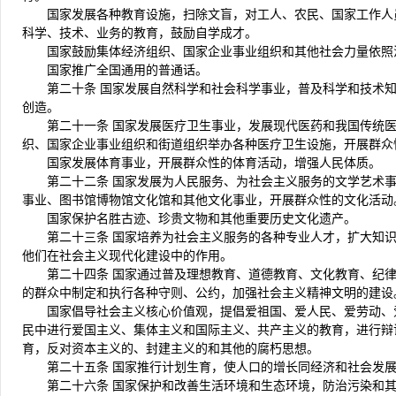
国家发展各种教育设施，扫除文盲，对工人、农民、国家工作人
科学、技术、业务的教育，鼓励自学成才。
国家鼓励集体经济组织、国家企业事业组织和其他社会力量依照
国家推广全国通用的普通话。
第二十条 国家发展自然科学和社会科学事业，普及科学和技术
创造。
第二十一条 国家发展医疗卫生事业，发展现代医药和我国传统
织、国家企业事业组织和街道组织举办各种医疗卫生设施，开展群众
国家发展体育事业，开展群众性的体育活动，增强人民体质。
第二十二条 国家发展为人民服务、为社会主义服务的文学艺术
事业、图书馆博物馆文化馆和其他文化事业，开展群众性的文化活动
国家保护名胜古迹、珍贵文物和其他重要历史文化遗产。
第二十三条 国家培养为社会主义服务的各种专业人才，扩大知
他们在社会主义现代化建设中的作用。
第二十四条 国家通过普及理想教育、道德教育、文化教育、纪
的群众中制定和执行各种守则、公约，加强社会主义精神文明的建设
国家倡导社会主义核心价值观，提倡爱祖国、爱人民、爱劳动、
民中进行爱国主义、集体主义和国际主义、共产主义的教育，进行辩
育，反对资本主义的、封建主义的和其他的腐朽思想。
第二十五条 国家推行计划生育，使人口的增长同经济和社会发
第二十六条 国家保护和改善生活环境和生态环境，防治污染和