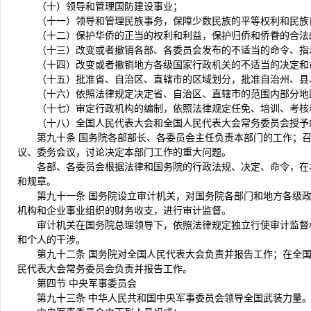
（十）领导和管理国防建设事业；
（十一）领导和管理民族事务，保障少数民族的平等权利和民族
（十二）保护华侨的正当的权利和利益，保护归侨和侨眷的合法
（十三）改变或者撤销各部、各委员会发布的不适当的命令、指
（十四）改变或者撤销地方各级国家行政机关的不适当的决定和
（十五）批准省、自治区、直辖市的区域划分，批准自治州、县
（十六）依照法律规定决定省、自治区、直辖市的范围内部分地
（十七）审定行政机构的编制，依照法律规定任免、培训、考核
（十八）全国人民代表大会和全国人民代表大会常务委员会授予
第九十条 国务院各部部长、各委员会主任负责本部门的工作；
议、委务会议，讨论决定本部门工作的重大问题。
各部、各委员会根据法律和国务院的行政法规、决定、命令，在
和规章。
第九十一条 国务院设立审计机关，对国务院各部门和地方各级
机构和企业事业组织的财务收支，进行审计监督。
审计机关在国务院总理领导下，依照法律规定独立行使审计监督
和个人的干涉。
第九十二条 国务院对全国人民代表大会负责并报告工作；在全
民代表大会常务委员会负责并报告工作。
第四节 中央军事委员会
第九十三条 中华人民共和国中央军事委员会领导全国武装力量