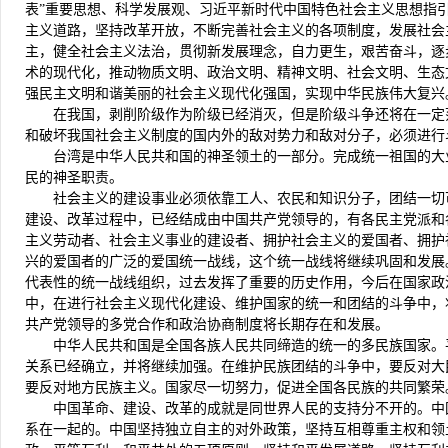
表”重要思想、科学发展观、习近平新时代中国特色社会主义思想指
主义道路，坚持改革开放，不断完善社会主义的各项制度，发展社会
主，健全社会主义法治，贯彻新发展理念，自力更生，艰苦奋斗，逐
术的现代化，推动物质文明、政治文明、精神文明、社会文明、生态
强民主文明和谐美丽的社会主义现代化强国，实现中华民族伟大复兴
在我国，剥削阶级作为阶级已经消灭，但是阶级斗争还将在一定
和破坏我国社会主义制度的国内外的敌对势力和敌对分子，必须进行
台湾是中华人民共和国的神圣领土的一部分。完成统一祖国的大
民的神圣职责。
社会主义的建设事业必须依靠工人、农民和知识分子，团结一切
建设、改革过程中，已经结成由中国共产党领导的，有各民主党派和
主义劳动者、社会主义事业的建设者、拥护社会主义的爱国者、拥护
兴的爱国者的广泛的爱国统一战线，这个统一战线将继续巩固和发展
代表性的统一战线组织，过去发挥了重要的历史作用，今后在国家政
中，在进行社会主义现代化建设、维护国家的统一和团结的斗争中，
共产党领导的多党合作和政治协商制度将长期存在和发展。
中华人民共和国是全国各族人民共同缔造的统一的多民族国家。
关系已经确立，并将继续加强。在维护民族团结的斗争中，要反对大
要反对地方民族主义。国家尽一切努力，促进全国各民族的共同繁荣
中国革命、建设、改革的成就是同世界人民的支持分不开的。中
系在一起的。中国坚持独立自主的对外政策，坚持互相尊重主权和领