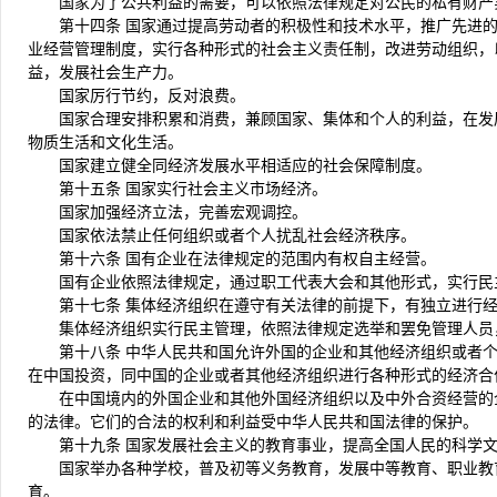
国家为了公共利益的需要，可以依照法律规定对公民的私有财产
第十四条 国家通过提高劳动者的积极性和技术水平，推广先进
业经营管理制度，实行各种形式的社会主义责任制，改进劳动组织，
益，发展社会生产力。
国家厉行节约，反对浪费。
国家合理安排积累和消费，兼顾国家、集体和个人的利益，在发
物质生活和文化生活。
国家建立健全同经济发展水平相适应的社会保障制度。
第十五条 国家实行社会主义市场经济。
国家加强经济立法，完善宏观调控。
国家依法禁止任何组织或者个人扰乱社会经济秩序。
第十六条 国有企业在法律规定的范围内有权自主经营。
国有企业依照法律规定，通过职工代表大会和其他形式，实行民
第十七条 集体经济组织在遵守有关法律的前提下，有独立进行
集体经济组织实行民主管理，依照法律规定选举和罢免管理人员
第十八条 中华人民共和国允许外国的企业和其他经济组织或者
在中国投资，同中国的企业或者其他经济组织进行各种形式的经济合
在中国境内的外国企业和其他外国经济组织以及中外合资经营的
的法律。它们的合法的权利和利益受中华人民共和国法律的保护。
第十九条 国家发展社会主义的教育事业，提高全国人民的科学
国家举办各种学校，普及初等义务教育，发展中等教育、职业教
育。