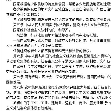
国家根据各少数民族的特点和需要，帮助各少数民族地区加速经
各少数民族聚居的地方实行区域自治，设立自治机关，行使自治
共和国不可分离的部分。
各民族都有使用和发展自己的语言文字的自由，都有保持或者改
第五条 中华人民共和国实行依法治国，建设社会主义法治国家
国家维护社会主义法制的统一和尊严。
一切法律、行政法规和地方性法规都不得同宪法相抵触。
一切国家机关和武装力量、各政党和各社会团体、各企业事业组
反宪法和法律的行为，必须予以追究。
任何组织或者个人都不得有超越宪法和法律的特权。
第六条 中华人民共和国的社会主义经济制度的基础是生产资料
劳动群众集体所有制。社会主义公有制消灭人剥削人的制度，实行各
国家在社会主义初级阶段，坚持公有制为主体、多种所有制经济
劳分配为主体、多种分配方式并存的分配制度。
第七条 国有经济，即社会主义全民所有制经济，是国民经济中
固和发展。
第八条 农村集体经济组织实行家庭承包经营为基础、统分结合
销、信用、消费等各种形式的合作经济，是社会主义劳动群众集体所
的劳动者，有权在法律规定的范围内经营自留地、自留山、家庭副业
城镇中的手工业、工业、建筑业、运输业、商业、服务业等行业
主义劳动群众集体所有制经济。