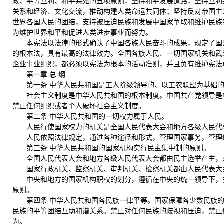
政、平等互利、和平共处的五项原则，坚持和平发展道路，坚持互利
关系和经济、文化交流，推动构建人类命运共同体；坚持反对帝国主
世界各国人民的团结，支持被压迫民族和发展中国家争取和维护民族
为维护世界和平和促进人类进步事业而努力。
本宪法以法律的形式确认了中国各族人民奋斗的成果，规定了国
的根本法，具有最高的法律效力。全国各族人民、一切国家机关和武
企业事业组织，都必须以宪法为根本的活动准则，并且负有维护宪法
第一章 总 纲
第一条 中华人民共和国是工人阶级领导的、以工农联盟为基础
社会主义制度是中华人民共和国的根本制度。中国共产党领导是
禁止任何组织或者个人破坏社会主义制度。
第二条 中华人民共和国的一切权力属于人民。
人民行使国家权力的机关是全国人民代表大会和地方各级人民代
人民依照法律规定，通过各种途径和形式，管理国家事务，管理
第三条 中华人民共和国的国家机构实行民主集中制的原则。
全国人民代表大会和地方各级人民代表大会都由民主选举产生，
国家行政机关、监察机关、审判机关、检察机关都由人民代表大
中央和地方的国家机构职权的划分，遵循在中央的统一领导下，
原则。
第四条 中华人民共和国各民族一律平等。国家保障各少数民族
民族的平等团结互助和谐关系。禁止对任何民族的歧视和压迫，禁止
为。