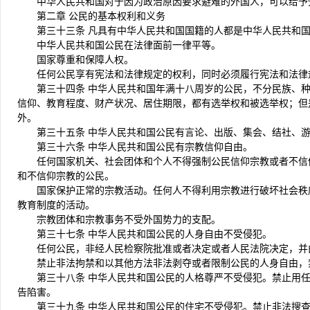
中华人民共和国对于因为政治原因要求避难的外国人，可以给予
第二章 公民的基本权利和义务
第三十三条 凡具有中华人民共和国国籍的人都是中华人民共和
中华人民共和国公民在法律面前一律平等。
国家尊重和保障人权。
任何公民享有宪法和法律规定的权利，同时必须履行宪法和法律
第三十四条 中华人民共和国年满十八周岁的公民，不分民族、
信仰、教育程度、财产状况、居住期限，都有选举权和被选举权；但
外。
第三十五条 中华人民共和国公民有言论、出版、集会、结社、
第三十六条 中华人民共和国公民有宗教信仰自由。
任何国家机关、社会团体和个人不得强制公民信仰宗教或者不信
和不信仰宗教的公民。
国家保护正常的宗教活动。任何人不得利用宗教进行破坏社会秩
教育制度的活动。
宗教团体和宗教事务不受外国势力的支配。
第三十七条 中华人民共和国公民的人身自由不受侵犯。
任何公民，非经人民检察院批准或者决定或者人民法院决定，并
禁止非法拘禁和以其他方法非法剥夺或者限制公民的人身自由，
第三十八条 中华人民共和国公民的人格尊严不受侵犯。禁止用
告陷害。
第三十九条 中华人民共和国公民的住宅不受侵犯。禁止非法搜