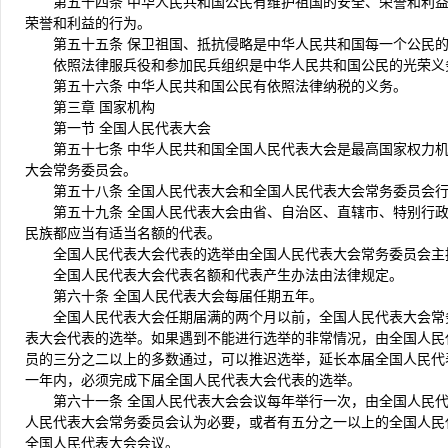
第五十四条 中华人民共和国公民有维护祖国的安全、荣誉和利
荣誉和利益的行为。
第五十五条 保卫祖国、抵抗侵略是中华人民共和国每一个公民
依照法律服兵役和参加民兵组织是中华人民共和国公民的光荣义
第五十六条 中华人民共和国公民有依照法律纳税的义务。
第三章 国家机构
第一节 全国人民代表大会
第五十七条 中华人民共和国全国人民代表大会是最高国家权力
大会常务委员会。
第五十八条 全国人民代表大会和全国人民代表大会常务委员会
第五十九条 全国人民代表大会由省、自治区、直辖市、特别行
民族都应当有适当名额的代表。
全国人民代表大会代表的选举由全国人民代表大会常务委员会主
全国人民代表大会代表名额和代表产生办法由法律规定。
第六十条 全国人民代表大会每届任期五年。
全国人民代表大会任期届满的两个月以前，全国人民代表大会常
表大会代表的选举。如果遇到不能进行选举的非常情况，由全国人民
员的三分之二以上的多数通过，可以推迟选举，延长本届全国人民代
一年内，必须完成下届全国人民代表大会代表的选举。
第六十一条 全国人民代表大会会议每年举行一次，由全国人民
人民代表大会常务委员会认为必要，或者有五分之一以上的全国人民
全国人民代表大会会议。