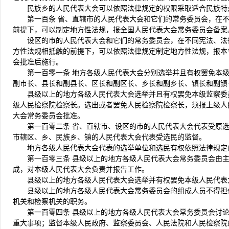
民族乡的人民代表大会可以依照法律规定的权限采取适合民族特
第一百条 省、直辖市的人民代表大会和它们的常务委员会，在
前提下，可以制定地方性法规，报全国人民代表大会常务委员会备案
设区的市的人民代表大会和它们的常务委员会，在不同宪法、法
方性法规相抵触的前提下，可以依照法律规定制定地方性法规，报本
会批准后施行。
第一百零一条 地方各级人民代表大会分别选举并且有权罢免本
副市长、县长和副县长、区长和副区长、乡长和副乡长、镇长和副镇
县级以上的地方各级人民代表大会选举并且有权罢免本级监察委
级人民检察院检察长。选出或者罢免人民检察院检察长，须报上级人
大会常务委员会批准。
第一百零二条 省、直辖市、设区的市的人民代表大会代表受原
市辖区、乡、民族乡、镇的人民代表大会代表受选民的监督。
地方各级人民代表大会代表的选举单位和选民有权依照法律规定
第一百零三条 县级以上的地方各级人民代表大会常务委员会由
成，对本级人民代表大会负责并报告工作。
县级以上的地方各级人民代表大会选举并有权罢免本级人民代表
县级以上的地方各级人民代表大会常务委员会的组成人员不得担
机关和检察机关的职务。
第一百零四条 县级以上的地方各级人民代表大会常务委员会讨
重大事项；监督本级人民政府、监察委员会、人民法院和人民检察院