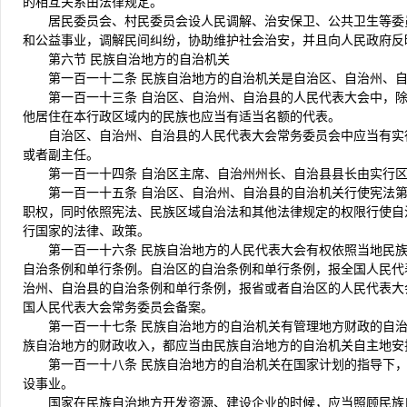
的相互关系由法律规定。
居民委员会、村民委员会设人民调解、治安保卫、公共卫生等委
和公益事业，调解民间纠纷，协助维护社会治安，并且向人民政府反
第六节 民族自治地方的自治机关
第一百一十二条 民族自治地方的自治机关是自治区、自治州、
第一百一十三条 自治区、自治州、自治县的人民代表大会中，
他居住在本行政区域内的民族也应当有适当名额的代表。
自治区、自治州、自治县的人民代表大会常务委员会中应当有实
或者副主任。
第一百一十四条 自治区主席、自治州州长、自治县县长由实行
第一百一十五条 自治区、自治州、自治县的自治机关行使宪法
职权，同时依照宪法、民族区域自治法和其他法律规定的权限行使自
行国家的法律、政策。
第一百一十六条 民族自治地方的人民代表大会有权依照当地民
自治条例和单行条例。自治区的自治条例和单行条例，报全国人民代
治州、自治县的自治条例和单行条例，报省或者自治区的人民代表大
国人民代表大会常务委员会备案。
第一百一十七条 民族自治地方的自治机关有管理地方财政的自
族自治地方的财政收入，都应当由民族自治地方的自治机关自主地安
第一百一十八条 民族自治地方的自治机关在国家计划的指导下
设事业。
国家在民族自治地方开发资源、建设企业的时候，应当照顾民族