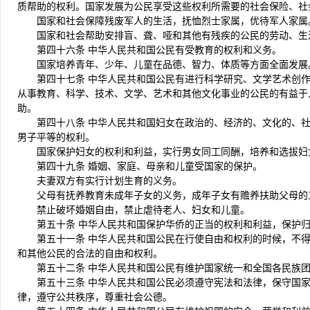
质帮助的权利。国家发展为公民享受这些权利所需要的社会保险、社
国家和社会保障残废军人的生活，抚恤烈士家属，优待军人家属
国家和社会帮助安排盲、聋、哑和其他有残疾的公民的劳动、生
第四十六条 中华人民共和国公民有受教育的权利和义务。
国家培养青年、少年、儿童在品德、智力、体质等方面全面发展
第四十七条 中华人民共和国公民有进行科学研究、文学艺术创
从事教育、科学、技术、文学、艺术和其他文化事业的公民的有益于
助。
第四十八条 中华人民共和国妇女在政治的、经济的、文化的、
男子平等的权利。
国家保护妇女的权利和利益，实行男女同工同酬，培养和选拔妇
第四十九条 婚姻、家庭、母亲和儿童受国家的保护。
夫妻双方有实行计划生育的义务。
父母有抚养教育未成年子女的义务，成年子女有赡养扶助父母的
禁止破坏婚姻自由，禁止虐待老人、妇女和儿童。
第五十条 中华人民共和国保护华侨的正当的权利和利益，保护
第五十一条 中华人民共和国公民在行使自由和权利的时候，不
和其他公民的合法的自由和权利。
第五十二条 中华人民共和国公民有维护国家统一和全国各民族
第五十三条 中华人民共和国公民必须遵守宪法和法律，保守国
律，遵守公共秩序，尊重社会公德。