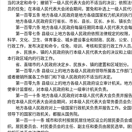
当的决定和命令；撤销下一级人民代表大会的不适当的决议；依照法
员的任免；在本级人民代表大会闭会期间，罢免和补选上一级人民代
第一百零五条 地方各级人民政府是地方各级国家权力机关的执
地方各级人民政府实行省长、市长、县长、区长、乡长、镇长负
第一百零六条 地方各级人民政府每届任期同本级人民代表大会
第一百零七条 县级以上地方各级人民政府依照法律规定的权限
科学、文化、卫生、体育事业、城乡建设事业和财政、民政、公安、
行政工作，发布决定和命令，任免、培训、考核和奖惩行政工作人员
乡、民族乡、镇的人民政府执行本级人民代表大会的决议和上级
本行政区域内的行政工作。
省、直辖市的人民政府决定乡、民族乡、镇的建置和区域划分。
第一百零八条 县级以上的地方各级人民政府领导所属各工作部
或者撤销所属各工作部门和下级人民政府的不适当的决定。
第一百零九条 县级以上的地方各级人民政府设立审计机关。地
使审计监督权，对本级人民政府和上一级审计机关负责。
第一百一十条 地方各级人民政府对本级人民代表大会负责并报
府在本级人民代表大会闭会期间，对本级人民代表大会常务委员会负
地方各级人民政府对上一级国家行政机关负责并报告工作。全国
领导下的国家行政机关，都服从国务院。
第一百一十一条 城市和农村按居民居住地区设立的居民委员会
织。居民委员会、村民委员会的主任、副主任和委员由居民选举。居