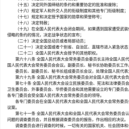
（十五）决定同外国缔结的条约和重要协定的批准和废除；
（十六）规定军人和外交人员的衔级制度和其他专门衔级制度；
（十七）规定和决定授予国家的勋章和荣誉称号；
（十八）决定特赦；
（十九）在全国人民代表大会闭会期间，如果遇到国家遭受武装
侵略的条约的情况，决定战争状态的宣布；
（二十）决定全国总动员或者局部动员；
（二十一）决定全国或者个别省、自治区、直辖市进入紧急状态
（二十二）全国人民代表大会授予的其他职权。
第六十八条 全国人民代表大会常务委员会委员长主持全国人民
国人民代表大会常务委员会会议。副委员长、秘书长协助委员长工作
委员长、副委员长、秘书长组成委员长会议，处理全国人民代表
第六十九条 全国人民代表大会常务委员会对全国人民代表大会
第七十条 全国人民代表大会设立民族委员会、宪法和法律委员
卫生委员会、外事委员会、华侨委员会和其他需要设立的专门委员会
各专门委员会受全国人民代表大会常务委员会的领导。
各专门委员会在全国人民代表大会和全国人民代表大会常务委员
议案。
第七十一条 全国人民代表大会和全国人民代表大会常务委员会
问题的调查委员会，并且根据调查委员会的报告，作出相应的决议。
调查委员会进行调查的时候，一切有关的国家机关、社会团体和