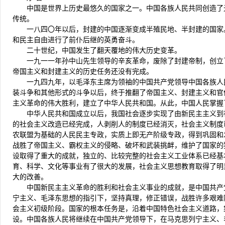
中国是世界上历史最悠久的国家之一。中国各族人民共同创造了
传统。
一八四〇年以后，封建的中国逐渐变成半殖民地、半封建的国家
和民主自由进行了前仆后继的英勇奋斗。
二十世纪，中国发生了翻天覆地的伟大历史变革。
一九一一年孙中山先生领导的辛亥革命，废除了封建帝制，创立
帝国主义和封建主义的历史任务还没有完成。
一九四九年，以毛泽东主席为领袖的中国共产党领导中国各族人
装斗争和其他形式的斗争以后，终于推翻了帝国主义、封建主义和官
主义革命的伟大胜利，建立了中华人民共和国。从此，中国人民掌握
中华人民共和国成立以后，我国社会逐步实现了由新民主主义到
的社会主义改造已经完成，人剥削人的制度已经消灭，社会主义制度
农联盟为基础的人民民主专政，实质上即无产阶级专政，得到巩固和
战胜了帝国主义、霸权主义的侵略、破坏和武装挑衅，维护了国家的
设取得了重大的成就，独立的、比较完整的社会主义工业体系已经基
育、科学、文化等事业有了很大的发展，社会主义思想教育取得了明
大的改善。
中国新民主主义革命的胜利和社会主义事业的成就，是中国共产
宁主义、毛泽东思想的指引下，坚持真理，修正错误，战胜许多艰难
会主义初级阶段。国家的根本任务是，沿着中国特色社会主义道路，
设。中国各族人民将继续在中国共产党领导下，在马克思列宁主义、